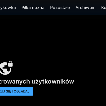
zykówka
Piłka nożna
Pozostałe
Archiwum
Ko
strowanych użytkowników
UJ SIĘ I OGLĄDAJ