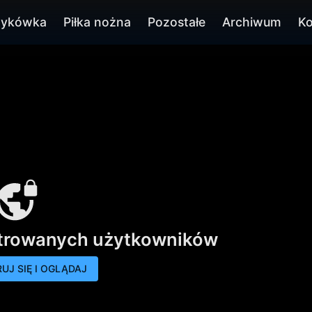
zykówka
Piłka nożna
Pozostałe
Archiwum
Ko
strowanych użytkowników
UJ SIĘ I OGLĄDAJ