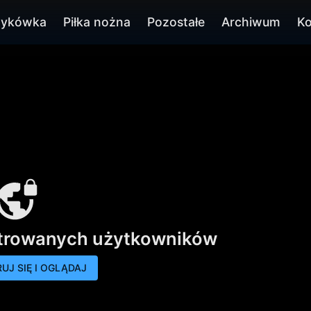
zykówka
Piłka nożna
Pozostałe
Archiwum
Ko
strowanych użytkowników
UJ SIĘ I OGLĄDAJ