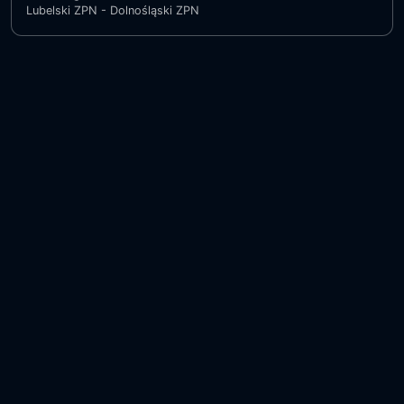
Lubelski ZPN - Dolnośląski ZPN
Stadion Miejski Czerniejewo
29.07.2022
TVCOM. WSZYSTKIE PRAWA ZASTRZEŻONE 2026
TVCOM.pl - pochwal się z nami swoimi imprezami
Polityka prywatności
Warunki usługi
Polityka zwrotów