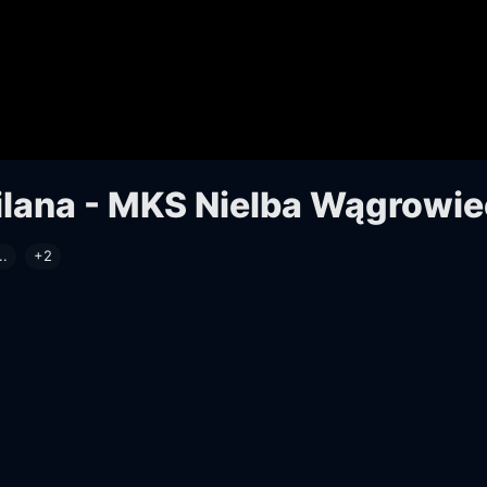
ilana - MKS Nielba Wągrowie
..
+2