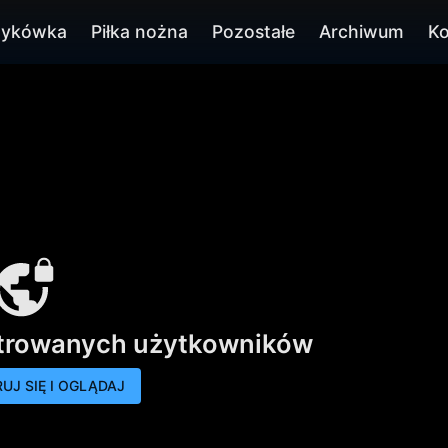
zykówka
Piłka nożna
Pozostałe
Archiwum
Ko
strowanych użytkowników
UJ SIĘ I OGLĄDAJ