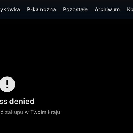
zykówka
Piłka nożna
Pozostałe
Archiwum
Ko
ss denied
ć zakupu w Twoim kraju