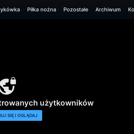
zykówka
Piłka nożna
Pozostałe
Archiwum
Ko
strowanych użytkowników
UJ SIĘ I OGLĄDAJ