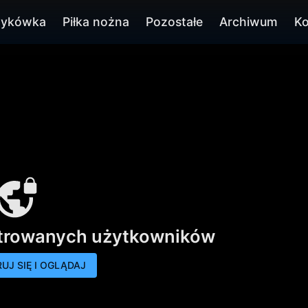
zykówka
Piłka nożna
Pozostałe
Archiwum
Ko
strowanych użytkowników
UJ SIĘ I OGLĄDAJ