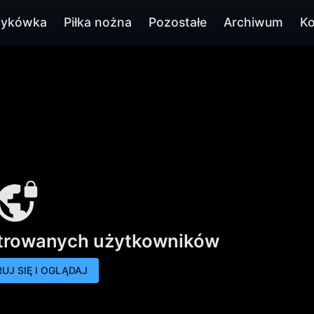
zykówka
Piłka nożna
Pozostałe
Archiwum
Ko
strowanych użytkowników
UJ SIĘ I OGLĄDAJ