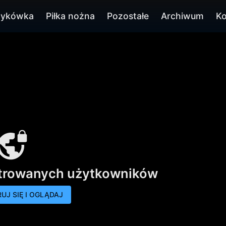
zykówka
Piłka nożna
Pozostałe
Archiwum
Ko
strowanych użytkowników
UJ SIĘ I OGLĄDAJ