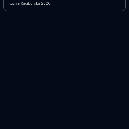
Kuźnia Raciborska 2026
TVCOM. WSZYSTKIE PRAWA ZASTRZEŻONE 2026
TVCOM.pl - pochwal się z nami swoimi imprezami
Polityka prywatności
Warunki usługi
Polityka zwrotów