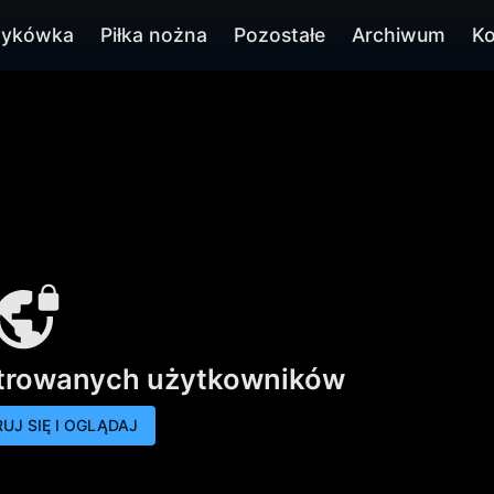
zykówka
Piłka nożna
Pozostałe
Archiwum
Ko
strowanych użytkowników
UJ SIĘ I OGLĄDAJ