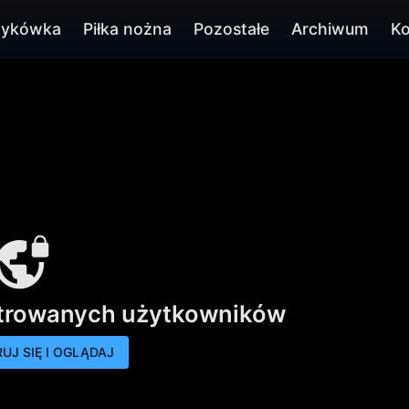
zykówka
Piłka nożna
Pozostałe
Archiwum
Ko
strowanych użytkowników
UJ SIĘ I OGLĄDAJ