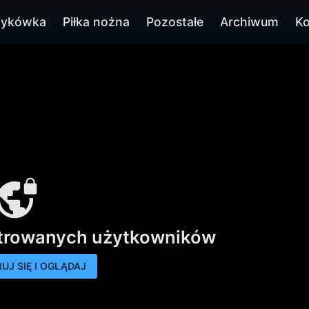
zykówka
Piłka nożna
Pozostałe
Archiwum
Ko
strowanych użytkowników
UJ SIĘ I OGLĄDAJ